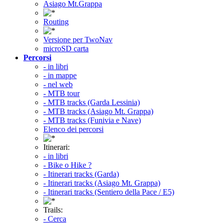
Asiago Mt.Grappa
Routing
Versione per TwoNav
microSD carta
Percorsi
- in libri
- in mappe
- nel web
- MTB tour
- MTB tracks (Garda Lessinia)
- MTB tracks (Asiago Mt. Grappa)
- MTB tracks (Funivia e Nave)
Elenco dei percorsi
Itinerari:
- in libri
- Bike o Hike ?
- Itinerari tracks (Garda)
- Itinerari tracks (Asiago Mt. Grappa)
- Itinerari tracks (Sentiero della Pace / E5)
Trails:
- Cerca