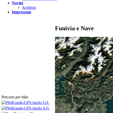
Novità
Archivio
Impressum
Funivia e Nave
Percorsi per bike
Garda-GPS tracks G/L
Garda-GPS tracks A/G