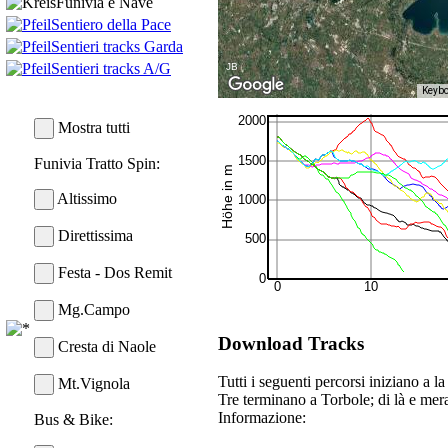
Funivia e Nave
Sentiero della Pace
Sentieri tracks Garda
Sentieri tracks A/G
JB
Keybo
Mostra tutti
Funivia Tratto Spin:
Altissimo
Direttissima
Festa - Dos Remit
Mg.Campo
Download Tracks
Cresta di Naole
Tutti i seguenti percorsi iniziano a l
Mt.Vignola
Tre terminano a Torbole; di là e mera
Informazione:
Bus & Bike: