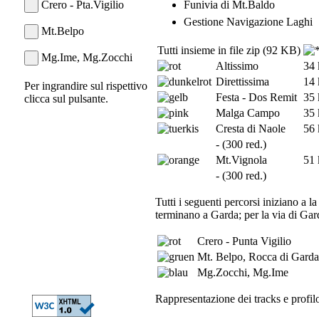
Crero - Pta.Vigilio
Funivia di Mt.Baldo
Gestione Navigazione Laghi
Mt.Belpo
Tutti insieme in file zip (92 KB)
Mg.Ime, Mg.Zocchi
Altissimo
34
Direttissima
14
Per ingrandire sul rispettivo
Festa - Dos Remit
35
clicca sul pulsante.
Malga Campo
35
Cresta di Naole
56
- (300 red.)
Mt.Vignola
51
- (300 red.)
Tutti i seguenti percorsi iniziano a l
terminano a Garda; per la via di Gar
Crero - Punta Vigilio
Mt. Belpo, Rocca di Garda
Mg.Zocchi, Mg.Ime
Rappresentazione dei tracks e profil