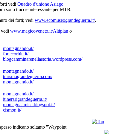
forti vedi
Quadro d'unione Asiago
orti sono traccie interessante per MTB.
auro dei forti; vedi
www.ecomuseograndeguerra.it/
.
i vedi
www.magicoveneto.it/Altipian
o
montagnando.it/
fortecorbin.it/
blogcamminarenellastoria.wordpress.com/
montagnando.it/
turismograndeguerra.com/
montagnando.it/
montagnando.it/
itinerarigrandeguerra.it/
montagnaamica.blogspot.it/
cismon.it/
 spesso indicano soltanto "Waypoint.