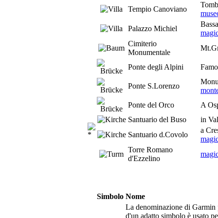
Tomba
Tempio Canoviano
museo
Bassa
Palazzo Michiel
magic
Cimiterio
Mt.G
Monumentale
Ponte degli Alpini
Famos
Monum
Ponte S.Lorenzo
monte
Ponte del Orco
A Osp
Santuario del Buso
in Va
a Cre
Santuario d.Covolo
magic
Torre Romano
magic
d'Ezzelino
Simbolo
Nome
La denominazione di Garmin p
d'un adatto simbolo è usato pe