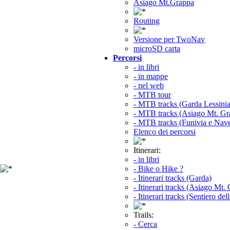
Asiago Mt.Grappa
Routing
Versione per TwoNav
microSD carta
Percorsi
- in libri
- in mappe
- nel web
- MTB tour
- MTB tracks (Garda Lessinia
- MTB tracks (Asiago Mt. Gr
- MTB tracks (Funivia e Nav
Elenco dei percorsi
Itinerari:
- in libri
- Bike o Hike ?
- Itinerari tracks (Garda)
- Itinerari tracks (Asiago Mt.
- Itinerari tracks (Sentiero del
Trails:
- Cerca