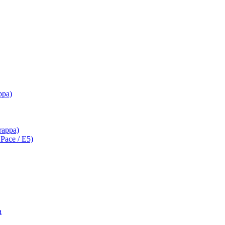
ppa)
Grappa)
a Pace / E5)
a