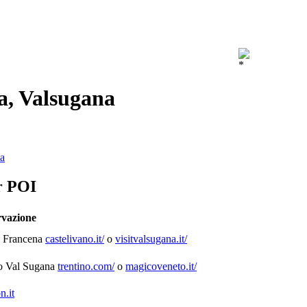
pa, Valsugana
ia
er POI
rvazione
o Francena
castelivano.it/
o
visitvalsugana.it/
o Val Sugana
trentino.com/
o
magicoveneto.it/
n.it