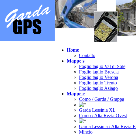
Home
Contatto
Mappe s
Foglio taglio Val di Sole
Foglio taglio Brescia
Foglio taglio Verona
Foglio taglio Trento
Foglio taglio Asiago
Mappe e
Como / Garda / Grappa
Garda Lessinia XL
Como / Alta Rezia Ovest
Garda Lessinia / Alta Rezia E
Mincio