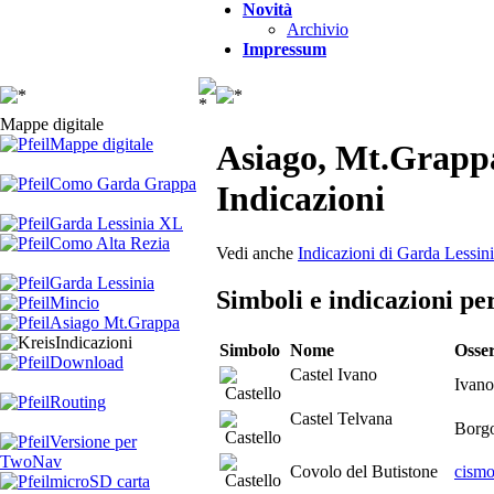
Novità
Archivio
Impressum
Mappe digitale
Mappe digitale
Asiago, Mt.Grap
Como Garda Grappa
Indicazioni
Garda Lessinia XL
Como Alta Rezia
Vedi anche
Indicazioni di Garda Lessin
Garda Lessinia
Simboli e indicazioni p
Mincio
Asiago Mt.Grappa
Indicazioni
Simbolo
Nome
Osse
Download
Castel Ivano
Ivan
Routing
Castel Telvana
Borg
Versione per
TwoNav
Covolo del Butistone
cismo
microSD carta