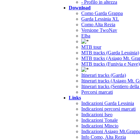
- Profilo in altezza
Download
Como Garda Grappa
Garda Lessinia XL
Como Alta Rezia
Versione TwoNav
Elba
MTB tour
MTB tracks (Garda Lessinia)
MTB tracks (Asiago Mt. Gra
MTB tracks (Funivia e Nave)
Itinerari tracks (Garda)
Itinerari tracks (Asiago Mt. 
Itinerari tracks (Sentiero dell
Percorsi marcati
Links
Indicazioni Garda Lessinia
Indicazioni percorsi marcati
Indicazioni Iseo
Indicazioni Tonale
Indicazioni Mincio
Indicazioni Asiago Mt.Grapp
Info Como, Alta Rezia