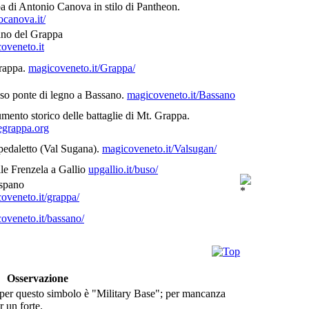
 di Antonio Canova in stilo di Pantheon.
canova.it/
no del Grappa
oveneto.it
rappa.
magicoveneto.it/Grappa/
o ponte di legno a Bassano.
magicoveneto.it/Bassano
ento storico delle battaglie di Mt. Grappa.
grappa.org
edaletto (Val Sugana).
magicoveneto.it/Valsugan/
lle Frenzela a Gallio
upgallio.it/buso/
spano
oveneto.it/grappa/
oveneto.it/bassano/
Osservazione
er questo simbolo è "Military Base"; per mancanza
r un forte.