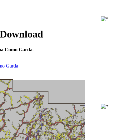
 Download
pa Como Garda
.
mo Garda