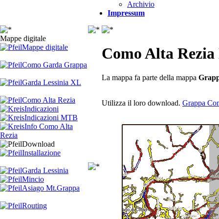
Archivio
Impressum
Mappe digitale
Mappe digitale
Como Alta Rezia
Como Garda Grappa
La mappa fa parte della mappa
Grap
Garda Lessinia XL
Como Alta Rezia
Utilizza il loro download.
Grappa Co
Indicazioni
Indicazioni MTB
Info Como Alta
Rezia
Download
Installazione
Garda Lessinia
Mincio
Asiago Mt.Grappa
Routing