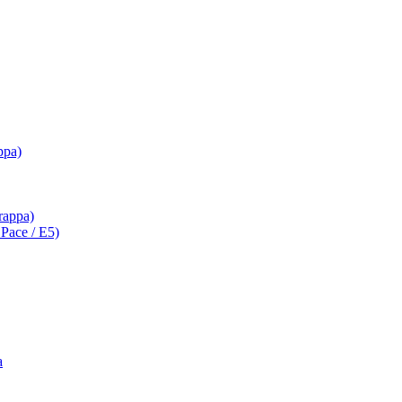
ppa)
Grappa)
a Pace / E5)
a