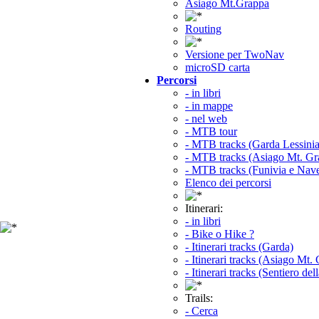
Asiago Mt.Grappa
Routing
Versione per TwoNav
microSD carta
Percorsi
- in libri
- in mappe
- nel web
- MTB tour
- MTB tracks (Garda Lessinia
- MTB tracks (Asiago Mt. Gr
- MTB tracks (Funivia e Nav
Elenco dei percorsi
Itinerari:
- in libri
- Bike o Hike ?
- Itinerari tracks (Garda)
- Itinerari tracks (Asiago Mt.
- Itinerari tracks (Sentiero del
Trails:
- Cerca