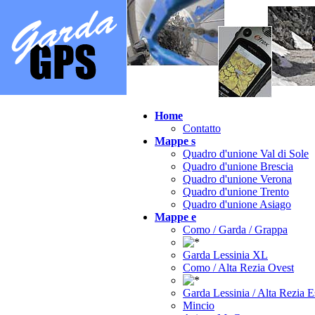
Home
Contatto
Mappe s
Quadro d'unione Val di Sole
Quadro d'unione Brescia
Quadro d'unione Verona
Quadro d'unione Trento
Quadro d'unione Asiago
Mappe e
Como / Garda / Grappa
Garda Lessinia XL
Como / Alta Rezia Ovest
Garda Lessinia / Alta Rezia E
Mincio