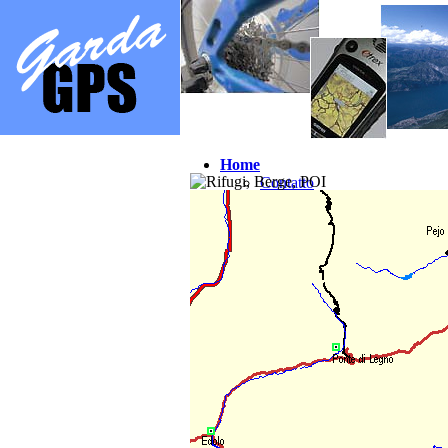
Home
Contatto
Mappe s
Quadro d'unione Val di Sole
Quadro d'unione Brescia
Quadro d'unione Verona
Quadro d'unione Trento
Quadro d'unione Asiago
Mappe e
Como / Garda / Grappa
Garda Lessinia XL
Como / Alta Rezia Ovest
Garda Lessinia / Alta Rezia E
Mincio