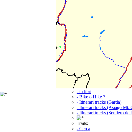
Asiago Mt.Grappa
Routing
Versione per TwoNav
microSD carta
Percorsi
- in libri
- in mappe
- nel web
- MTB tour
- MTB tracks (Garda Lessinia
- MTB tracks (Asiago Mt. Gr
- MTB tracks (Funivia e Nav
Elenco dei percorsi
Itinerari:
- in libri
- Bike o Hike ?
- Itinerari tracks (Garda)
- Itinerari tracks (Asiago Mt.
- Itinerari tracks (Sentiero del
Trails:
- Cerca