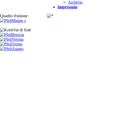
Archivio
Impressum
Quadro d'unione
Mappe s
Val di Sole
Brescia
Verona
Trento
Asiago
Compendio
Garda - Lessinia V4
Freytag & Bernd WK
S17
DAV Brentagruppe
La Valle die Sarca