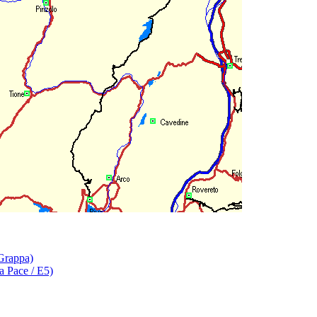
)
appa)
e)
 Grappa)
la Pace / E5)