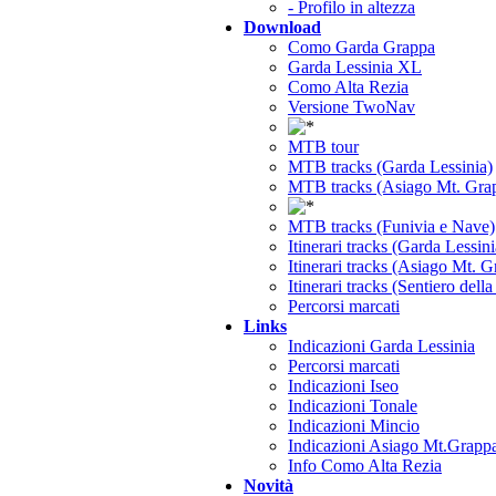
- Profilo in altezza
Download
Como Garda Grappa
Garda Lessinia XL
Como Alta Rezia
Versione TwoNav
MTB tour
MTB tracks (Garda Lessinia)
MTB tracks (Asiago Mt. Gra
MTB tracks (Funivia e Nave)
Itinerari tracks (Garda Lessini
Itinerari tracks (Asiago Mt. 
Itinerari tracks (Sentiero dell
Percorsi marcati
Links
Indicazioni Garda Lessinia
Percorsi marcati
Indicazioni Iseo
Indicazioni Tonale
Indicazioni Mincio
Indicazioni Asiago Mt.Grapp
Info Como Alta Rezia
Novità