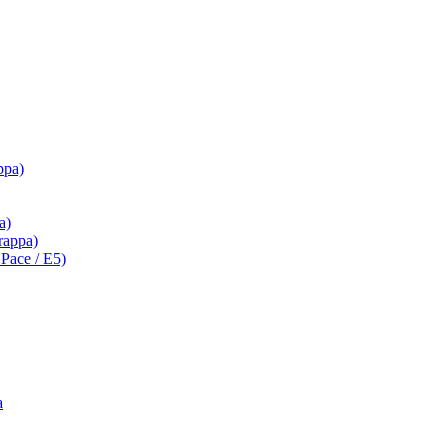
ppa)
a)
Grappa)
a Pace / E5)
a