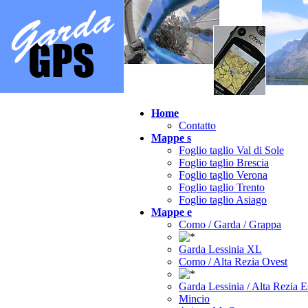
Home
Contatto
Mappe s
Foglio taglio Val di Sole
Foglio taglio Brescia
Foglio taglio Verona
Foglio taglio Trento
Foglio taglio Asiago
Mappe e
Como / Garda / Grappa
Garda Lessinia XL
Como / Alta Rezia Ovest
Garda Lessinia / Alta Rezia E
Mincio