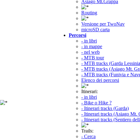
Asiago Mt.Grappa
Routing
Versione per TwoNav
microSD carta
Percorsi
- in libri
- in mappe
- nel web
- MTB tour
- MTB tracks (Garda Lessinia
- MTB tracks (Asiago Mt. Gr
- MTB tracks (Funivia e Nav
Elenco dei percorsi
Itinerari:
- in libri
- Bike o Hike ?
- Itinerari tracks (Garda)
- Itinerari tracks (Asiago Mt.
- Itinerari tracks (Sentiero del
Trails:
- Cerca