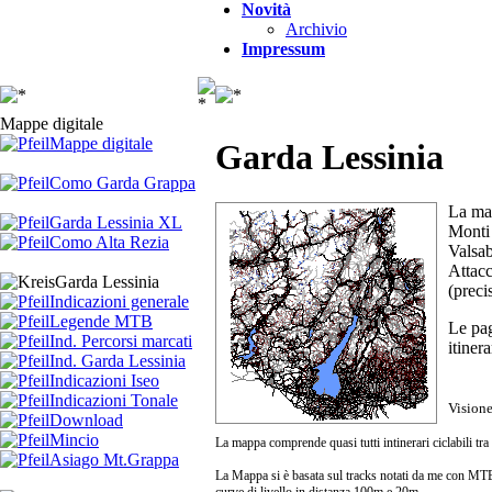
Novità
Archivio
Impressum
Mappe digitale
Mappe digitale
Garda Lessinia
Como Garda Grappa
La map
Garda Lessinia XL
Monti 
Como Alta Rezia
Valsab
Attac
Garda Lessinia
(preci
Indicazioni generale
Legende MTB
Le pa
Ind. Percorsi marcati
itiner
Ind. Garda Lessinia
Indicazioni Iseo
Indicazioni Tonale
Visione
Download
Mincio
La mappa comprende quasi tutti intinerari ciclabili tra
Asiago Mt.Grappa
La Mappa si è basata sul tracks notati da me con MTB o
curve di livello in distanza 100m e 20m.