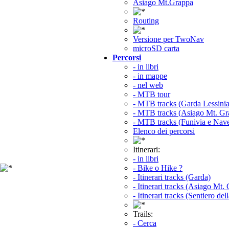
Asiago Mt.Grappa
Routing
Versione per TwoNav
microSD carta
Percorsi
- in libri
- in mappe
- nel web
- MTB tour
- MTB tracks (Garda Lessinia
- MTB tracks (Asiago Mt. Gr
- MTB tracks (Funivia e Nav
Elenco dei percorsi
Itinerari:
- in libri
- Bike o Hike ?
- Itinerari tracks (Garda)
- Itinerari tracks (Asiago Mt.
- Itinerari tracks (Sentiero del
Trails:
- Cerca