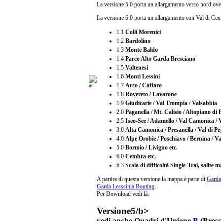
La versione 5.0 porta un allargamento verso nord oves
La versione 6.0 porta un allargamento con Val di Ce
1.1
Colli Morenici
1.2
Bardolino
1.3
Monte Baldo
1.4
Parco Alto Garda Bresciano
1.5
Valtenesi
1.6
Monti Lessini
1.7
Arco / Caffaro
1.8
Rovereto / Lavarone
1.9
Giudicarie / Val Trompia / Valsabbia
2.0
Paganella / Mt. Calisio / Altopiano di 
2.5
Iseo-See / Adamello / Val Camonica / 
3.0
Alta Camonica / Presanella / Val di Pej
4.0
Alpe Orobie / Poschiavo / Bernina / Val
5.0
Bormio / Livigno etc.
6.0
Cembra etc.
6.3
Scala di difficoltà Single-Trai, salite m
A partire di questa versione la mappa è parte di
Garda
Garda Lesssinia Routing
.
Per Download vedi là.
Versione5/b>
vedi anche Quadri d'Unione
B
(Bresc