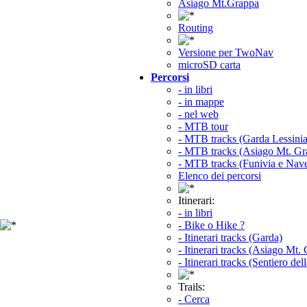
Asiago Mt.Grappa
Routing
Versione per TwoNav
microSD carta
Percorsi
- in libri
- in mappe
- nel web
- MTB tour
- MTB tracks (Garda Lessinia
- MTB tracks (Asiago Mt. Gr
- MTB tracks (Funivia e Nav
Elenco dei percorsi
Itinerari:
- in libri
- Bike o Hike ?
- Itinerari tracks (Garda)
- Itinerari tracks (Asiago Mt.
- Itinerari tracks (Sentiero del
Trails:
- Cerca