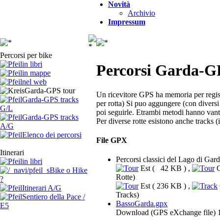
Novità
Archivio
Impressum
Percorsi per bike
in libri
Percorsi Garda-G
in mappe
nel web
Garda-GPS tour
Un ricevitore GPS ha memoria per registr
Garda-GPS tracks
per rotta) Si puo aggungere (con diversi
G/L
poi seguirle. Etrambi metodi hanno vant
Garda-GPS tracks
Per diverse rotte esistono anche tracks (
A/G
Elenco dei percorsi
File GPX
Itinerari
Percorsi classici del Lago di Gar
in libri
Est ( 42 KB ) ,
O
Bike o Hike
Rotte)
?
Est ( 236 KB ) ,
Itinerari A/G
Tracks)
Sentiero della Pace /
BassoGarda.gpx
E5
Download (GPS eXchange file)