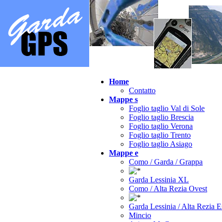
Home
Contatto
Mappe s
Foglio taglio Val di Sole
Foglio taglio Brescia
Foglio taglio Verona
Foglio taglio Trento
Foglio taglio Asiago
Mappe e
Como / Garda / Grappa
Garda Lessinia XL
Como / Alta Rezia Ovest
Garda Lessinia / Alta Rezia E
Mincio