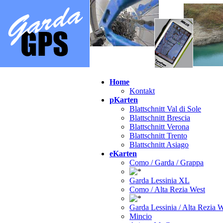
Home
Kontakt
pKarten
Blattschnitt Val di Sole
Blattschnitt Brescia
Blattschnitt Verona
Blattschnitt Trento
Blattschnitt Asiago
eKarten
Como / Garda / Grappa
Garda Lessinia XL
Como / Alta Rezia West
Garda Lessinia / Alta Rezia 
Mincio