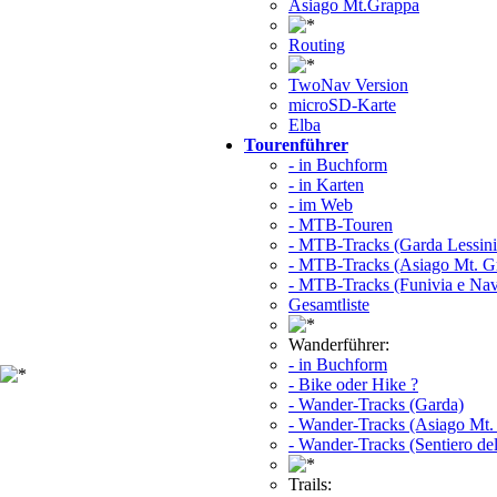
Asiago Mt.Grappa
Routing
TwoNav Version
microSD-Karte
Elba
Tourenführer
- in Buchform
- in Karten
- im Web
- MTB-Touren
- MTB-Tracks (Garda Lessini
- MTB-Tracks (Asiago Mt. G
- MTB-Tracks (Funivia e Na
Gesamtliste
Wanderführer:
- in Buchform
- Bike oder Hike ?
- Wander-Tracks (Garda)
- Wander-Tracks (Asiago Mt.
- Wander-Tracks (Sentiero del
Trails: