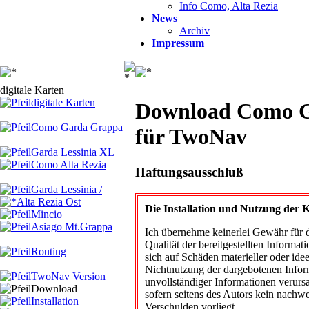
Info Como, Alta Rezia
News
Archiv
Impressum
digitale Karten
digitale Karten
Download Como G
Como Garda Grappa
für TwoNav
Garda Lessinia XL
Como Alta Rezia
Haftungsausschluß
Garda Lessinia /
Alta Rezia Ost
Die Installation und Nutzung der Ka
Mincio
Asiago Mt.Grappa
Ich übernehme keinerlei Gewähr für di
Qualität der bereitgestellten Inform
Routing
sich auf Schäden materieller oder ide
Nichtnutzung der dargebotenen Infor
TwoNav Version
unvollständiger Informationen verurs
Download
sofern seitens des Autors kein nachwei
Installation
Verschulden vorliegt.